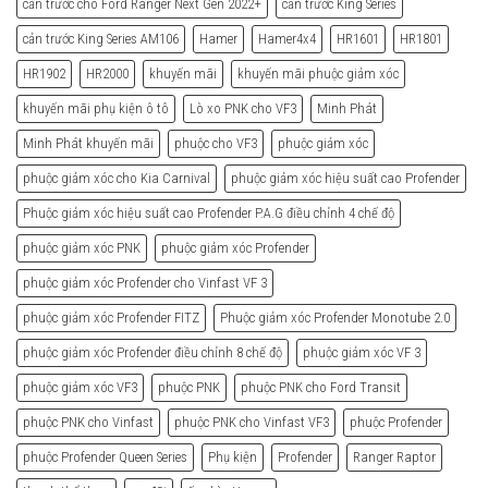
cản trước cho Ford Ranger Next Gen 2022+
cản trước King Series
cản trước King Series AM106
Hamer
Hamer4x4
HR1601
HR1801
HR1902
HR2000
khuyến mãi
khuyến mãi phuộc giảm xóc
khuyến mãi phụ kiện ô tô
Lò xo PNK cho VF3
Minh Phát
Minh Phát khuyến mãi
phuộc cho VF3
phuộc giảm xóc
phuộc giảm xóc cho Kia Carnival
phuộc giảm xóc hiệu suất cao Profender
Phuộc giảm xóc hiệu suất cao Profender P.A.G điều chỉnh 4 chế độ
phuộc giảm xóc PNK
phuộc giảm xóc Profender
phuộc giảm xóc Profender cho Vinfast VF 3
phuộc giảm xóc Profender FITZ
Phuộc giảm xóc Profender Monotube 2.0
phuộc giảm xóc Profender điều chỉnh 8 chế độ
phuộc giảm xóc VF 3
phuộc giảm xóc VF3
phuộc PNK
phuộc PNK cho Ford Transit
phuộc PNK cho Vinfast
phuộc PNK cho Vinfast VF3
phuộc Profender
phuộc Profender Queen Series
Phụ kiện
Profender
Ranger Raptor