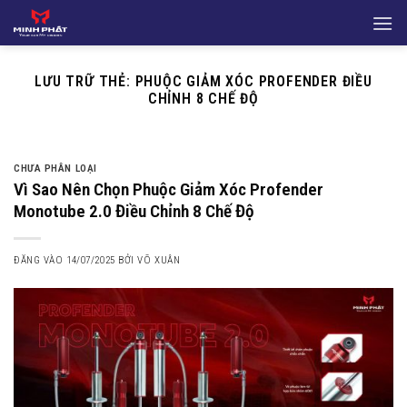
Bỏ
qua
nội
dung
LƯU TRỮ THẺ:
PHUỘC GIẢM XÓC PROFENDER ĐIỀU
CHỈNH 8 CHẾ ĐỘ
CHƯA PHÂN LOẠI
Vì Sao Nên Chọn Phuộc Giảm Xóc Profender
Monotube 2.0 Điều Chỉnh 8 Chế Độ
ĐĂNG VÀO
14/07/2025
BỞI
VÕ XUÂN