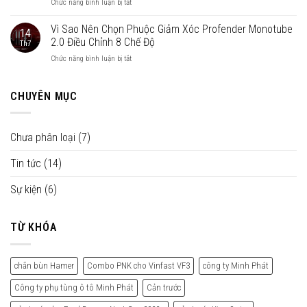
ở
Chức năng bình luận bị tắt
cho
Solati:
Phuộc
Toyota
Đi
Giảm
Vì Sao Nên Chọn Phuộc Giảm Xóc Profender Monotube
Vios:
Mướt
14
Xóc
Điểm
2.0 Điều Chỉnh 8 Chế Độ
Lái
Th7
Profender
Tựa
Mượt,
ở
Chức năng bình luận bị tắt
Queen
Êm
Lướt
Vì
Series
Ái
Nhẹ
Sao
–
–
Miền
Nên
CHUYÊN MỤC
“Nữ
Vững
Tây
Chọn
Hoàng”
Lái
Phuộc
Của
Muôn
Giảm
Các
Nơi
Chưa phân loại
(7)
Xóc
Dòng
Profender
Xe
Tin tức
(14)
Monotube
Đường
2.0
Phố
Điều
Sự kiện
(6)
Chỉnh
8
Chế
TỪ KHÓA
Độ
chắn bùn Hamer
Combo PNK cho Vinfast VF3
công ty Minh Phát
Công ty phụ tùng ô tô Minh Phát
Cản trước