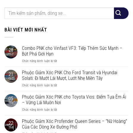
BÀI VIẾT MỚI NHẤT
Combo PNK cho Vinfast VF3: Tiếp Thêm Sức Mạnh –
28
Bứt Phá Giới Hạn
Th7
ở
Chức năng bình luận bị tắt
Combo
PNK
Phuộc Giảm Xóc PNK Cho Ford Transit và Hyundai
21
cho
Solati: Đi Mướt Lái Mượt, Lướt Nhẹ Miền Tây
Th7
Vinfast
ở
Chức năng bình luận bị tắt
VF3:
Phuộc
Tiếp
Giảm
Phuộc Giảm Xóc PNK cho Toyota Vios: Điểm Tựa Êm Ái
Thêm
05
Xóc
Sức
– Vững Lái Muôn Nơi
Th6
PNK
Mạnh
ở
Chức năng bình luận bị tắt
Cho
–
Phuộc
Ford
Bứt
Giảm
Phuộc Giảm Xóc Profender Queen Series – “Nữ Hoàng”
Transit
Phá
22
Xóc
và
Của Các Dòng Xe Đường Phố
Giới
Th8
PNK
Hyundai
Hạn