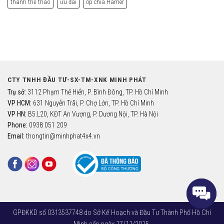
thanh thể thao
ưu đãi
ốp chìa Hamer
CTY TNHH ĐẦU TƯ-SX-TM-XNK MINH PHÁT
Trụ sở:
3112 Phạm Thế Hiển, P. Bình Đông, TP. Hồ Chí Minh
VP HCM:
631 Nguyễn Trãi, P. Chợ Lớn, TP. Hồ Chí Minh
VP HN:
B5.L20, KĐT An Vượng, P. Dương Nội, TP. Hà Nội
Phone:
0938 051 209
Email:
thongtin@minhphat4x4.vn
GPĐKKD số 0313537748 do Sở Kế Hoạch và Đầu Tư Thành Phố Hồ Chí