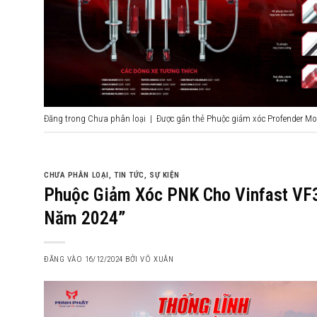
Đăng trong
Chưa phân loại
|
Được gắn thẻ
Phuộc giảm xóc Profender Mo
CHƯA PHÂN LOẠI
,
TIN TỨC
,
SỰ KIỆN
Phuộc Giảm Xóc PNK Cho Vinfast VF3
Năm 2024”
ĐĂNG VÀO
16/12/2024
BỞI
VÕ XUÂN