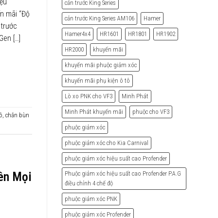
iệu
cản trước King Series
n mãi “Độ
cản trước King Series AM106
Hamer
trước
Hamer4x4
HR1601
HR1801
HR1902
Gen […]
HR2000
khuyến mãi
khuyến mãi phuộc giảm xóc
khuyến mãi phụ kiện ô tô
Lò xo PNK cho VF3
Minh Phát
Minh Phát khuyến mãi
phuộc cho VF3
ô
,
chắn bùn
phuộc giảm xóc
phuộc giảm xóc cho Kia Carnival
phuộc giảm xóc hiệu suất cao Profender
rên Mọi
Phuộc giảm xóc hiệu suất cao Profender P.A.G
điều chỉnh 4 chế độ
phuộc giảm xóc PNK
phuộc giảm xóc Profender