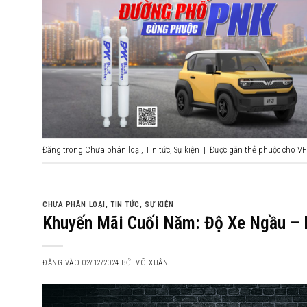
Đăng trong
Chưa phân loại
,
Tin tức
,
Sự kiện
|
Được gắn thẻ
phuộc cho VF
CHƯA PHÂN LOẠI
,
TIN TỨC
,
SỰ KIỆN
Khuyến Mãi Cuối Năm: Độ Xe Ngầu – 
ĐĂNG VÀO
02/12/2024
BỞI
VÕ XUÂN