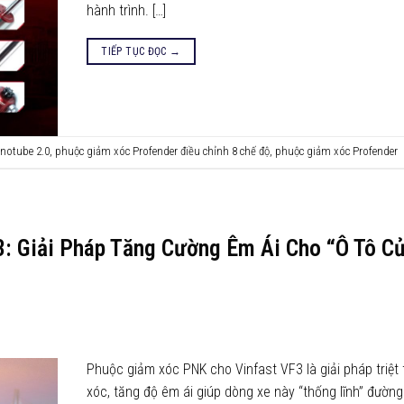
hành trình. […]
TIẾP TỤC ĐỌC
→
notube 2.0
,
phuộc giảm xóc Profender điều chỉnh 8 chế độ
,
phuộc giảm xóc Profender
: Giải Pháp Tăng Cường Êm Ái Cho “Ô Tô C
Phuộc giảm xóc PNK cho Vinfast VF3 là giải pháp triệt 
xóc, tăng độ êm ái giúp dòng xe này “thống lĩnh” đường