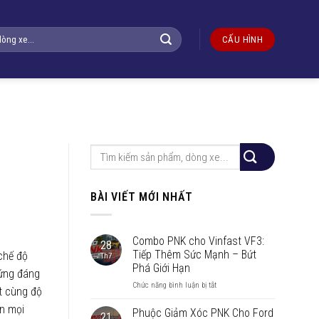
CẤU HÌNH
BÀI VIẾT MỚI NHẤT
Combo PNK cho Vinfast VF3:
28
Tiếp Thêm Sức Mạnh – Bứt
chế độ
Th7
Phá Giới Hạn
ứng đáng
ở
Chức năng bình luận bị tắt
t cùng độ
Combo
ên mọi
PNK
Phuộc Giảm Xóc PNK Cho Ford
21