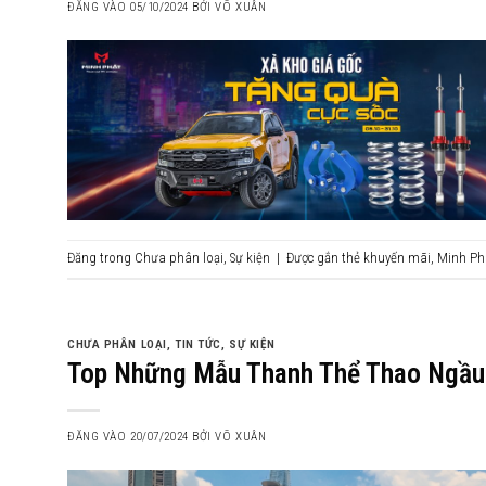
ĐĂNG VÀO
05/10/2024
BỞI
VÕ XUÂN
Đăng trong
Chưa phân loại
,
Sự kiện
|
Được gắn thẻ
khuyến mãi
,
Minh Ph
CHƯA PHÂN LOẠI
,
TIN TỨC
,
SỰ KIỆN
Top Những Mẫu Thanh Thể Thao Ngầu 
ĐĂNG VÀO
20/07/2024
BỞI
VÕ XUÂN