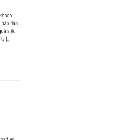
 khách
u hấp dẫn.
quà siêu
ty […]
road ao