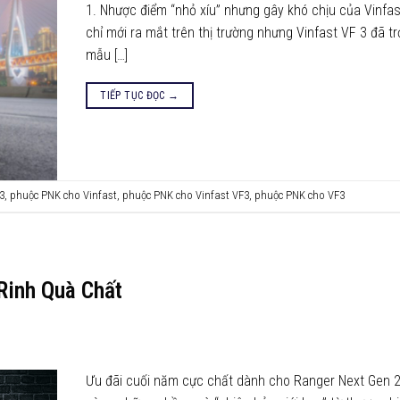
1. Nhược điểm “nhỏ xíu” nhưng gây khó chịu của Vinfas
chỉ mới ra mắt trên thị trường nhưng Vinfast VF 3 đã t
mẫu […]
TIẾP TỤC ĐỌC
→
3
,
phuộc PNK cho Vinfast
,
phuộc PNK cho Vinfast VF3
,
phuộc PNK cho VF3
Rinh Quà Chất
Ưu đãi cuối năm cực chất dành cho Ranger Next Gen 