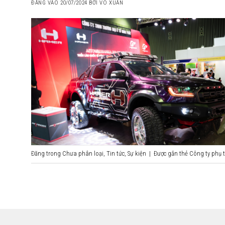
ĐĂNG VÀO
20/07/2024
BỞI
VÕ XUÂN
Đăng trong
Chưa phân loại
,
Tin tức
,
Sự kiện
|
Được gắn thẻ
Công ty phụ 