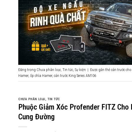
Đăng trong
Chưa phân loại
,
Tin tức
,
Sự kiện
|
Được gắn thẻ
cản trước ch
Hamer
,
ốp chìa Hamer
,
cản trước King Series AM106
CHƯA PHÂN LOẠI
,
TIN TỨC
Phuộc Giảm Xóc Profender FITZ Cho K
Cung Đường