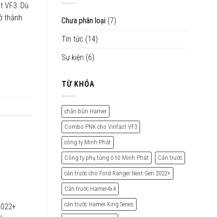
t VF3: Dù
Phuộc
Các
Giảm
Dòng
rở thành
Chưa phân loại
(7)
Xóc
Xe
Profender
Đường
Tin tức
(14)
Monotube
Phố
2.0
Điều
Sự kiện
(6)
Chỉnh
8
Chế
TỪ KHÓA
Độ
chắn bùn Hamer
Combo PNK cho Vinfast VF3
công ty Minh Phát
Công ty phụ tùng ô tô Minh Phát
Cản trước
cản trước cho Ford Ranger Next Gen 2022+
Cản trước Hamer4x4
cản trước Hamer King Series
2022+