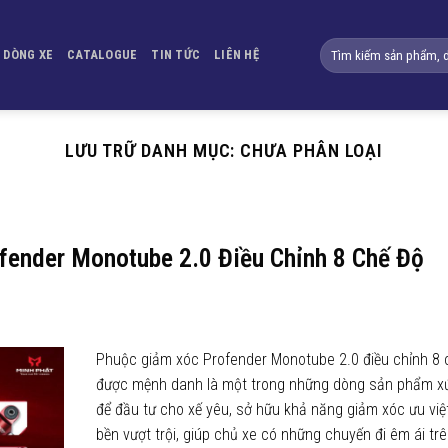
Tìm
DÒNG XE
CATALOGUE
TIN TỨC
LIÊN HỆ
kiếm:
LƯU TRỮ DANH MỤC:
CHƯA PHÂN LOẠI
fender Monotube 2.0 Điều Chỉnh 8 Chế Độ
Phuộc giảm xóc Profender Monotube 2.0 điều chỉnh 8 
được mệnh danh là một trong những dòng sản phẩm x
để đầu tư cho xế yêu, sở hữu khả năng giảm xóc ưu việ
bền vượt trội, giúp chủ xe có những chuyến đi êm ái tr