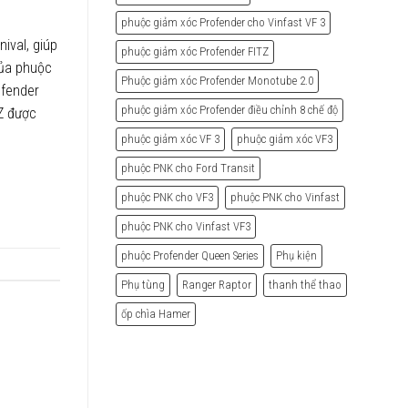
phuộc giảm xóc Profender cho Vinfast VF 3
ival, giúp
phuộc giảm xóc Profender FITZ
của phuộc
Phuộc giảm xóc Profender Monotube 2.0
ofender
phuộc giảm xóc Profender điều chỉnh 8 chế độ
Z được
phuộc giảm xóc VF 3
phuộc giảm xóc VF3
phuộc PNK cho Ford Transit
phuộc PNK cho VF3
phuộc PNK cho Vinfast
phuộc PNK cho Vinfast VF3
phuộc Profender Queen Series
Phụ kiện
Phụ tùng
Ranger Raptor
thanh thể thao
ốp chìa Hamer