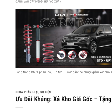
ĐĂNG VÀO
07/10/2024
BỞI
VÕ XUÂN
Đăng trong
Chưa phân loại
,
Tin tức
|
Được gắn thẻ
phuộc giảm xóc cho K
CHƯA PHÂN LOẠI
,
SỰ KIỆN
Ưu Đãi Khủng: Xả Kho Giá Gốc – Tặn