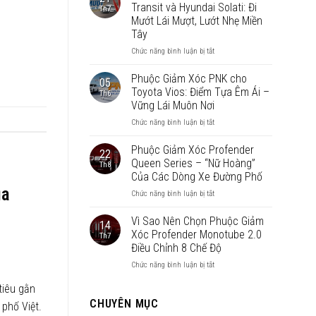
cho
Transit và Hyundai Solati: Đi
Th7
Vinfast
Mướt Lái Mượt, Lướt Nhẹ Miền
VF3:
Tây
Tiếp
Thêm
ở
Chức năng bình luận bị tắt
Sức
Phuộc
Mạnh
Giảm
Phuộc Giảm Xóc PNK cho
05
–
Xóc
Toyota Vios: Điểm Tựa Êm Ái –
Th6
Bứt
PNK
Vững Lái Muôn Nơi
Phá
Cho
Giới
ở
Chức năng bình luận bị tắt
Ford
Hạn
Phuộc
Transit
Giảm
và
Phuộc Giảm Xóc Profender
22
Xóc
Hyundai
Queen Series – “Nữ Hoàng”
Th8
PNK
Solati:
Của Các Dòng Xe Đường Phố
cho
Đi
ủa
ở
Chức năng bình luận bị tắt
Toyota
Mướt
Phuộc
Vios:
Lái
Giảm
Điểm
Mượt,
Vì Sao Nên Chọn Phuộc Giảm
14
Xóc
Tựa
Lướt
Xóc Profender Monotube 2.0
Th7
Profender
Êm
Nhẹ
Điều Chỉnh 8 Chế Độ
Queen
Ái
Miền
ở
Chức năng bình luận bị tắt
Series
–
Tây
Vì
–
Vững
tiêu gằn
Sao
“Nữ
Lái
Nên
Hoàng”
CHUYÊN MỤC
Muôn
 phố Việt.
Chọn
Của
Nơi