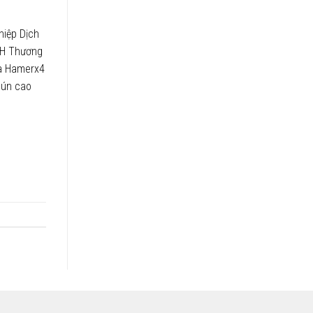
hiệp Dịch
HH Thương
ủa Hamerx4
hún cao