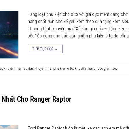
Hàng loạt phụ kiện cho ô tô với giá cực mềm đang chờ
hàng chốt đơn cho xế yêu kèm theo quà tặng kèm siê
Chương trình khuyến mãi “Xả kho giá gốc – Tặng kèm 
sốc” áp dụng cho các sản phẩm phụ kiện ô tô do công 
TIẾP TỤC ĐỌC
→
át khuyến mãi
,
ưu đãi
,
khuyến mãi phụ kiện ô tô
,
khuyến mãi phuộc giảm xóc
Nhất Cho Ranger Raptor
Ford Ranger Raptor luôn là mẫu xe các anh em mê off