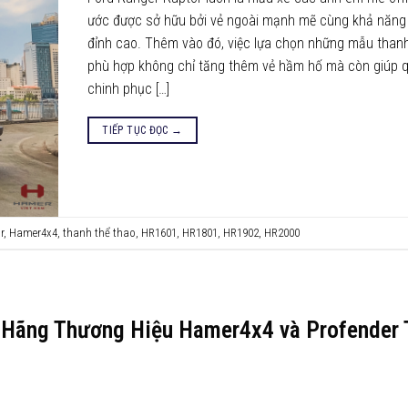
ước được sở hữu bởi vẻ ngoài mạnh mẽ cùng khả năng
đỉnh cao. Thêm vào đó, việc lựa chọn những mẫu thanh
phù hợp không chỉ tăng thêm vẻ hầm hố mà còn giúp q
chinh phục […]
TIẾP TỤC ĐỌC
→
r
,
Hamer4x4
,
thanh thể thao
,
HR1601
,
HR1801
,
HR1902
,
HR2000
h Hãng Thương Hiệu Hamer4x4 và Profender 