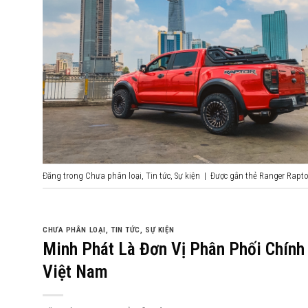
Đăng trong
Chưa phân loại
,
Tin tức
,
Sự kiện
|
Được gắn thẻ
Ranger Rapto
CHƯA PHÂN LOẠI
,
TIN TỨC
,
SỰ KIỆN
Minh Phát Là Đơn Vị Phân Phối Chín
Việt Nam