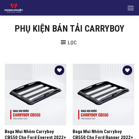
Bỏ
qua
nội
PHỤ KIỆN BÁN TẢI CARRYBOY
dung
LỌC
Yêu
Yêu
thích
thích
Baga Mui Nhôm Carryboy
Baga Mui Nhôm Carryboy
CB550 Cho Ford Everest 2022+
CB550 Cho Ford Ranger 2022+