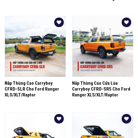
Yêu
Yêu
thích
thích
Nắp Thùng Cao Carryboy
Nắp Thùng Cao Cửa Lùa
CFRD-SLR Cho Ford Ranger
Carryboy CFRD-SR5 Cho Ford
XLS/XLT/Raptor
Ranger XLS/XLT/Raptor
Yêu
Yêu
thích
thích