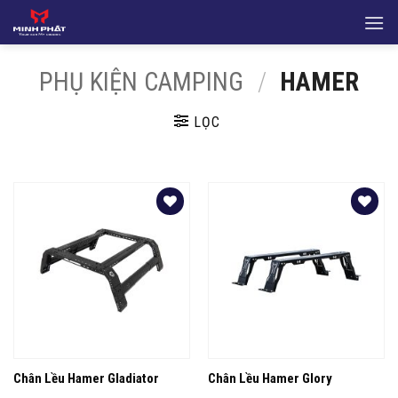
Bỏ
qua
nội
PHỤ KIỆN CAMPING
/
HAMER
dung
LỌC
Yêu
Yêu
thích
thích
Chân Lều Hamer Gladiator
Chân Lều Hamer Glory