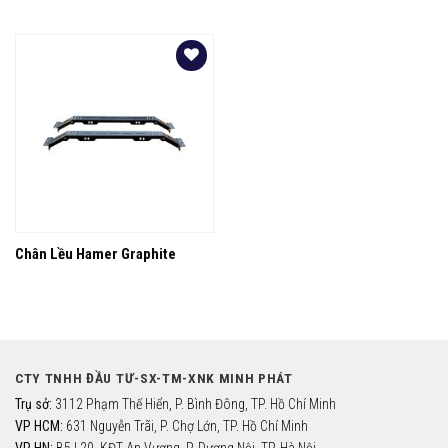
Yêu
thích
Chân Lều Hamer Graphite
CTY TNHH ĐẦU TƯ-SX-TM-XNK MINH PHÁT
Trụ sở:
3112 Phạm Thế Hiển, P. Bình Đông, TP. Hồ Chí Minh
VP HCM:
631 Nguyễn Trãi, P. Chợ Lớn, TP. Hồ Chí Minh
VP HN:
B5.L20, KĐT An Vượng, P. Dương Nội, TP. Hà Nội