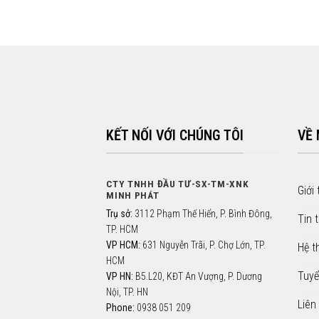
KẾT NỐI VỚI CHÚNG TÔI
VỀ
CTY TNHH ĐẦU TƯ-SX-TM-XNK
Giới 
MINH PHÁT
Trụ sở:
3112 Phạm Thế Hiển, P. Bình Đông,
Tin 
TP. HCM
VP HCM:
631 Nguyễn Trãi, P. Chợ Lớn, TP.
Hệ t
HCM
Tuyể
VP HN:
B5.L20, KĐT An Vượng, P. Dương
Nội, TP. HN
Liên
Phone:
0938 051 209