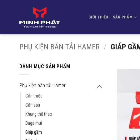
Bỏ
qua
GIỚI THIỆU
SẢN PHẨM
nội
dung
PHỤ KIỆN BÁN TẢI HAMER
/
GIÁP GẦ
DANH MỤC SẢN PHẨM
Phụ kiện bán tải Hamer
Cản trước
Cản sau
Khung thể thao
Baga mui
Giáp gầm