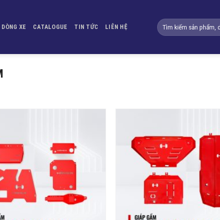
Tìm
DÒNG XE
CATALOGUE
TIN TỨC
LIÊN HỆ
kiếm:
M
Yêu
thích