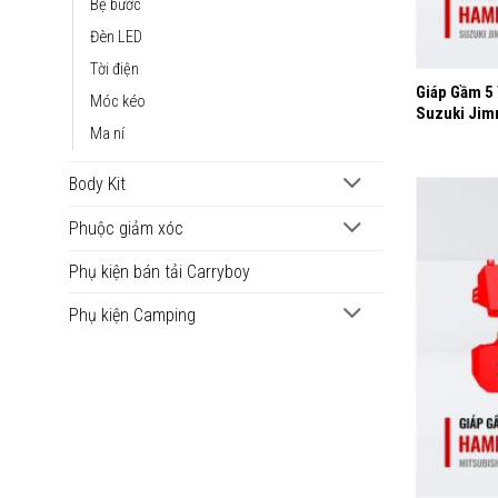
Bệ bước
Đèn LED
+
Tời điện
Giáp Gầm 5
Móc kéo
Suzuki Jim
Ma ní
Body Kit
Phuộc giảm xóc
Phụ kiện bán tải Carryboy
Phụ kiện Camping
+