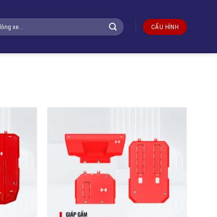
CẤU HÌNH
Yêu
Yêu
thích
thích