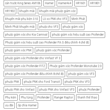
cản trước King Series AM106
Hamer
Hamer4x4
HR1601
HR1801
HR1902
khuyến mãi
khuyến mãi phuộc giảm xóc
khuyến mãi phụ kiện ô tô
Lò xo PNK cho VF3
Minh Phát
Minh Phát khuyến mãi
phuộc cho VF3
phuộc giảm xóc
phuộc giảm xóc cho Kia Carnival
phuộc giảm xóc hiệu suất cao Profender
Phuộc giảm xóc hiệu suất cao Profender P.A.G điều chỉnh 4 chế độ
phuộc giảm xóc PNK
phuộc giảm xóc Profender
phuộc giảm xóc Profender cho Vinfast VF 3
phuộc giảm xóc Profender FITZ
Phuộc giảm xóc Profender Monotube 2.0
phuộc giảm xóc Profender điều chỉnh 8 chế độ
phuộc giảm xóc VF3
phuộc PNK
phuộc PNK cho Ford Transit
phuộc PNK cho VF3
phuộc PNK cho Vinfast
phuộc PNK cho Vinfast VF3
phuộc Profender
Phụ kiện
Phụ tùng
Profender
Ranger Raptor
thanh thể thao
ưu đãi
ốp chìa Hamer