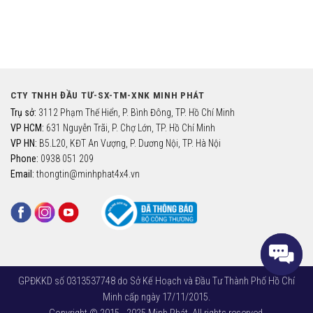
CTY TNHH ĐẦU TƯ-SX-TM-XNK MINH PHÁT
Trụ sở:
3112 Phạm Thế Hiển, P. Bình Đông, TP. Hồ Chí Minh
VP HCM:
631 Nguyễn Trãi, P. Chợ Lớn, TP. Hồ Chí Minh
VP HN:
B5.L20, KĐT An Vượng, P. Dương Nội, TP. Hà Nội
Phone:
0938 051 209
Email:
thongtin@minhphat4x4.vn
GPĐKKD số 0313537748 do Sở Kế Hoạch và Đầu Tư Thành Phố Hồ Chí
Minh cấp ngày 17/11/2015.