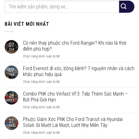
BÀI VIẾT MỚI NHẤT
Có nên thay phuộc cho Ford Ranger? Khi nào là thời
07
điểm phù hợp?
Th8
ở
Chức năng bình luận bị tắt
Có
nên
Ford Everest đi xóc, bồng bềnh? 7 nguyên nhân và cách
07
thay
khắc phục hiệu quả
Th8
phuộc
ở
Chức năng bình luận bị tắt
cho
Ford
Ford
Everest
Combo PNK cho Vinfast VF3: Tiếp Thêm Sức Mạnh –
Ranger?
28
đi
Khi
Bứt Phá Giới Hạn
Th7
xóc,
nào
ở
Chức năng bình luận bị tắt
bồng
là
Combo
bềnh?
thời
PNK
Phuộc Giảm Xóc PNK Cho Ford Transit và Hyundai
7
điểm
21
cho
nguyên
Solati: Đi Mướt Lái Mượt, Lướt Nhẹ Miền Tây
phù
Th7
Vinfast
nhân
hợp?
ở
Chức năng bình luận bị tắt
VF3:
và
Phuộc
Tiếp