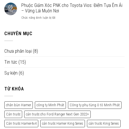
cách
Giảm
Phuộc Giảm Xóc PNK cho Toyota Vios: Điểm Tựa Êm Ái
Thêm
khắc
05
Xóc
Sức
– Vững Lái Muôn Nơi
phục
Th6
PNK
Mạnh
hiệu
ở
Chức năng bình luận bị tắt
Cho
–
quả
Phuộc
Ford
Bứt
Giảm
Transit
Phá
Xóc
CHUYÊN MỤC
và
Giới
PNK
Hyundai
Hạn
cho
Solati:
Toyota
Đi
Chưa phân loại
(8)
Vios:
Mướt
Điểm
Lái
Tin tức
(15)
Tựa
Mượt,
Êm
Lướt
Ái
Sự kiện
(6)
Nhẹ
–
Miền
Vững
Tây
Lái
TỪ KHÓA
Muôn
Nơi
chắn bùn Hamer
công ty Minh Phát
Công ty phụ tùng ô tô Minh Phát
Cản trước
cản trước cho Ford Ranger Next Gen 2022+
Cản trước Hamer4x4
cản trước Hamer King Series
cản trước King Series