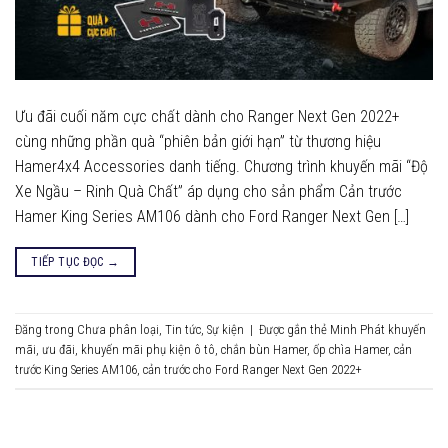
Ưu đãi cuối năm cực chất dành cho Ranger Next Gen 2022+
cùng những phần quà “phiên bản giới hạn” từ thương hiệu
Hamer4x4 Accessories danh tiếng. Chương trình khuyến mãi “Độ
Xe Ngầu – Rinh Quà Chất” áp dụng cho sản phẩm Cản trước
Hamer King Series AM106 dành cho Ford Ranger Next Gen […]
TIẾP TỤC ĐỌC
→
Đăng trong
Chưa phân loại
,
Tin tức
,
Sự kiện
|
Được gắn thẻ
Minh Phát khuyến
mãi
,
ưu đãi
,
khuyến mãi phụ kiện ô tô
,
chắn bùn Hamer
,
ốp chìa Hamer
,
cản
trước King Series AM106
,
cản trước cho Ford Ranger Next Gen 2022+