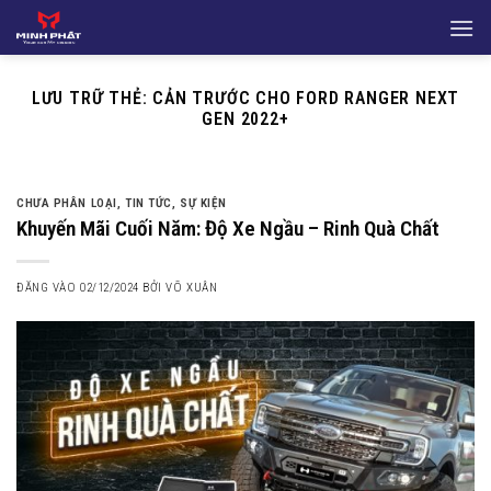
Bỏ
qua
nội
dung
LƯU TRỮ THẺ:
CẢN TRƯỚC CHO FORD RANGER NEXT
GEN 2022+
CHƯA PHÂN LOẠI
,
TIN TỨC
,
SỰ KIỆN
Khuyến Mãi Cuối Năm: Độ Xe Ngầu – Rinh Quà Chất
ĐĂNG VÀO
02/12/2024
BỞI
VÕ XUÂN