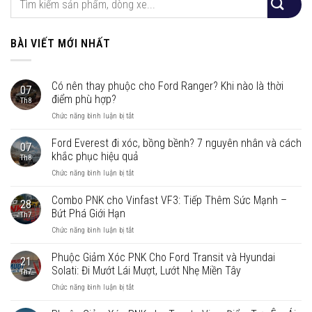
BÀI VIẾT MỚI NHẤT
Có nên thay phuộc cho Ford Ranger? Khi nào là thời
07
điểm phù hợp?
Th8
ở
Chức năng bình luận bị tắt
Có
nên
Ford Everest đi xóc, bồng bềnh? 7 nguyên nhân và cách
07
thay
khắc phục hiệu quả
Th8
phuộc
ở
Chức năng bình luận bị tắt
cho
Ford
Ford
Everest
Combo PNK cho Vinfast VF3: Tiếp Thêm Sức Mạnh –
Ranger?
28
đi
Khi
Bứt Phá Giới Hạn
Th7
xóc,
nào
ở
Chức năng bình luận bị tắt
bồng
là
Combo
bềnh?
thời
PNK
Phuộc Giảm Xóc PNK Cho Ford Transit và Hyundai
7
điểm
21
cho
nguyên
Solati: Đi Mướt Lái Mượt, Lướt Nhẹ Miền Tây
phù
Th7
Vinfast
nhân
hợp?
ở
Chức năng bình luận bị tắt
VF3:
và
Phuộc
Tiếp
cách
Giảm