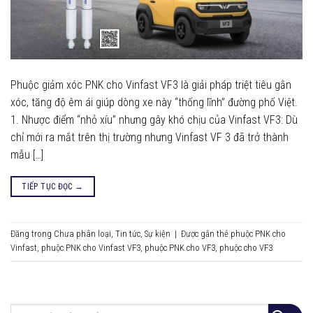
Phuộc giảm xóc PNK cho Vinfast VF3 là giải pháp triệt tiêu gằn
xóc, tăng độ êm ái giúp dòng xe này “thống lĩnh” đường phố Việt.
1. Nhược điểm “nhỏ xíu” nhưng gây khó chịu của Vinfast VF3: Dù
chỉ mới ra mắt trên thị trường nhưng Vinfast VF 3 đã trở thành
mẫu […]
TIẾP TỤC ĐỌC
→
Đăng trong
Chưa phân loại
,
Tin tức
,
Sự kiện
|
Được gắn thẻ
phuộc PNK cho
Vinfast
,
phuộc PNK cho Vinfast VF3
,
phuộc PNK cho VF3
,
phuộc cho VF3