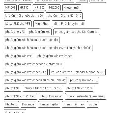
HR1601
HR1801
HR1902
HR2000
khuyến mãi
khuyến mãi phuộc giảm xóc
khuyến mãi phụ kiện ô tô
Lò xo PNK cho VF3
Minh Phát
Minh Phát khuyến mãi
phuộc cho VF3
phuộc giảm xóc
phuộc giảm xóc cho Kia Carnival
phuộc giảm xóc hiệu suất cao Profender
Phuộc giảm xóc hiệu suất cao Profender P.A.G điều chỉnh 4 chế độ
phuộc giảm xóc PNK
phuộc giảm xóc Profender
phuộc giảm xóc Profender cho Vinfast VF 3
phuộc giảm xóc Profender FITZ
Phuộc giảm xóc Profender Monotube 2.0
phuộc giảm xóc Profender điều chỉnh 8 chế độ
phuộc giảm xóc VF 3
phuộc PNK
phuộc PNK cho Ford Transit
phuộc PNK cho VF3
phuộc PNK cho Vinfast
phuộc Profender
phuộc Profender Queen Series
Phụ tùng
Profender
Ranger Raptor
thanh thể thao
ưu đãi
ốp chìa Hamer