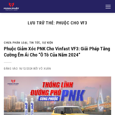
Bỏ
qua
nội
dung
LƯU TRỮ THẺ:
PHUỘC CHO VF3
CHƯA PHÂN LOẠI
,
TIN TỨC
,
SỰ KIỆN
Phuộc Giảm Xóc PNK Cho Vinfast VF3: Giải Pháp Tăng
Cường Êm Ái Cho “Ô Tô Của Năm 2024”
ĐĂNG VÀO
16/12/2024
BỞI
VÕ XUÂN