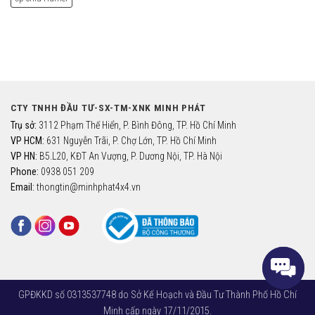
CTY TNHH ĐẦU TƯ-SX-TM-XNK MINH PHÁT
Trụ sở:
3112 Phạm Thế Hiển, P. Bình Đông, TP. Hồ Chí Minh
VP HCM:
631 Nguyễn Trãi, P. Chợ Lớn, TP. Hồ Chí Minh
VP HN:
B5.L20, KĐT An Vượng, P. Dương Nội, TP. Hà Nội
Phone:
0938 051 209
Email:
thongtin@minhphat4x4.vn
GPĐKKD số 0313537748 do Sở Kế Hoạch và Đầu Tư Thành Phố Hồ Chí
Minh cấp ngày 17/11/2015.