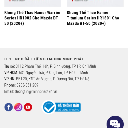
Khung Thể Thao Hamer Warrior
Khung Thể Thao Hamer
Series HR1902 Cho Mazda BT-
Titanium Series HR1801 Cho
50 (2020+)
Mazda BT-50 (2020+)
CTY TNHH ĐẦU TƯ-SX-TM-XNK MINH PHÁT
Trụ sở:
3112 Phạm Thế Hiển, P. Bình Đông, TP. Hồ Chí Minh
VP HCM:
631 Nguyễn Trãi, P. Chợ Lớn, TP. Hồ Chí Minh
VP HN:
B5.L20, KĐT An Vượng, P. Dương Nội, TP. Hà Nội
Phone:
0938 051 209
Email:
thongtin@minhphat4x4.vn