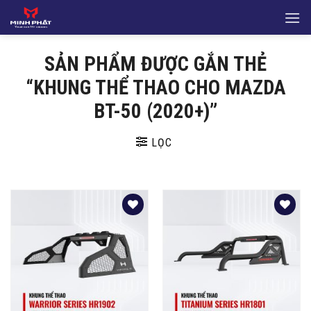
Bỏ
qua
nội
SẢN PHẨM ĐƯỢC GẮN THẺ
dung
“KHUNG THỂ THAO CHO MAZDA
BT-50 (2020+)”
LỌC
Yêu
Yêu
thích
thích