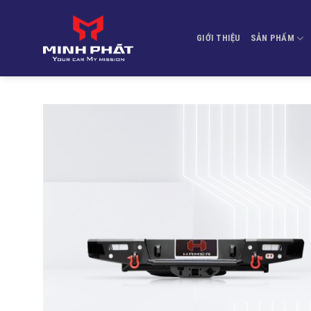
Bỏ
qua
GIỚI THIỆU
SẢN PHẨM
nội
dung