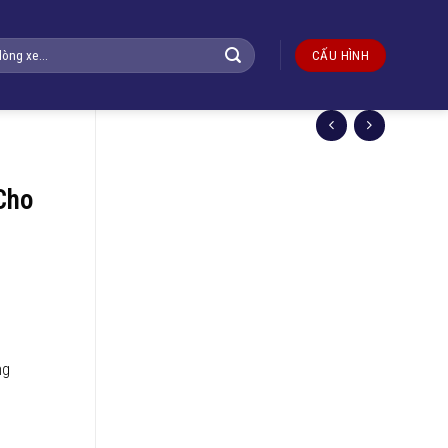
CẤU HÌNH
Cho
ng