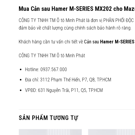
Mua Cản sau
Hamer M-SERIES MX202
cho
Mazd
CÔNG TY TNHH TM Ô tô Minh Phát là đơn vị PHÂN PHỐI ĐỘC 
đảm bảo về chất lượng cùng chính sách bảo hành rõ ràng.
Khách hàng cần tư vấn chi tiết về
Cản sau
Hamer
M-SERIES
CÔNG TY TNHH TM Ô tô Minh Phát
Hotline: 0937.567.000
Địa chỉ: 3112 Phạm Thế Hiển, P7, Q8, TP.HCM
VPĐD: 631 Nguyễn Trãi, P11, Q5, TP.HCM
SẢN PHẨM TƯƠNG TỰ