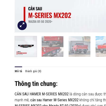
Mô tả
Đánh giá (0)
Thông tin chung:
CẢN SAU HAMER M-SERIES MX202
là dòng cản sau được th
mạnh mẽ,
cản sau Hamer M-Series MX202
không chỉ tăng t
M-SERIES MX202
cho Mazda BT-50 (2020+)
được phủ sơn tĩ