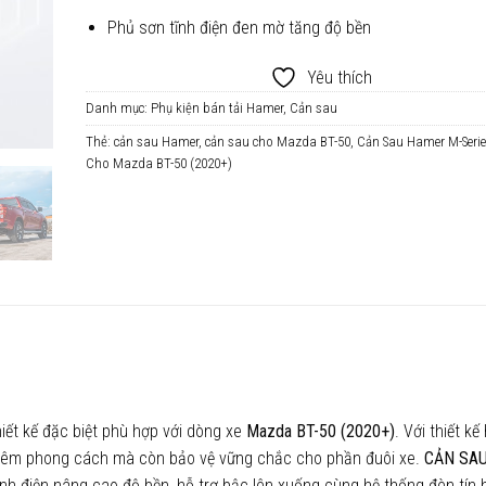
Phủ sơn tĩnh điện đen mờ tăng độ bền
Yêu thích
Danh mục:
Phụ kiện bán tải Hamer
,
Cản sau
Thẻ:
cản sau Hamer
,
cản sau cho Mazda BT-50
,
Cản Sau Hamer M-Seri
Cho Mazda BT-50 (2020+)
iết kế đặc biệt phù hợp với dòng xe
Mazda BT-50 (2020+)
. Với thiết k
hêm phong cách mà còn bảo vệ vững chắc cho phần đuôi xe.
CẢN SA
nh điện nâng cao độ bền, hỗ trợ bậc lên xuống cùng hệ thống đèn tín h