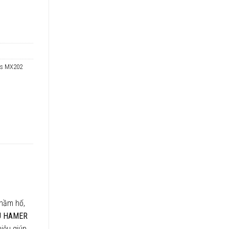
es MX202
ế hầm hố,
U HAMER
iệu giúp