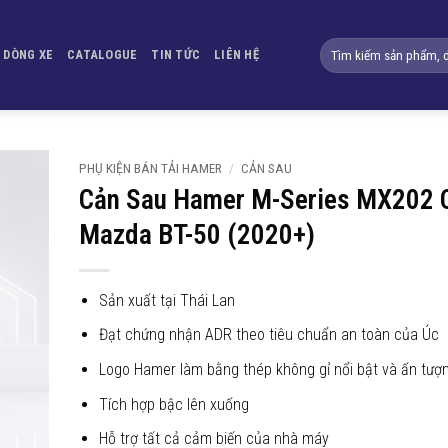
Tìm
DÒNG XE
CATALOGUE
TIN TỨC
LIÊN HỆ
kiếm:
PHỤ KIỆN BÁN TẢI HAMER
/
CẢN SAU
Cản Sau Hamer M-Series MX202 
Yêu
Mazda BT-50 (2020+)
thích
Sản xuất tại Thái Lan
Đạt chứng nhận ADR theo tiêu chuẩn an toàn của Úc
Logo Hamer làm bằng thép không gỉ nổi bật và ấn tượ
Tích hợp bậc lên xuống
Hỗ trợ tất cả cảm biến của nhà máy