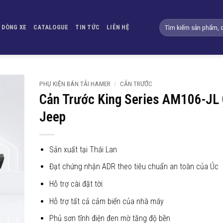
Tìm
DÒNG XE
CATALOGUE
TIN TỨC
LIÊN HỆ
kiếm:
PHỤ KIỆN BÁN TẢI HAMER
/
CẢN TRƯỚC
Cản Trước King Series AM106-JL
Yêu
Jeep
thích
Sản xuất tại Thái Lan
Đạt chứng nhận ADR theo tiêu chuẩn an toàn của Úc
Hỗ trợ cài đặt tời
Hỗ trợ tất cả cảm biến của nhà máy
Phủ sơn tĩnh điện đen mờ tăng độ bền