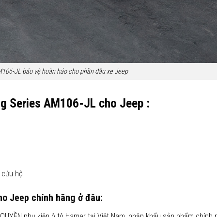
AM106-JL bảo vệ hoàn hảo cho phần đầu xe Jeep
ng Series AM106-JL
cho Jeep
:
u cứu hộ
ho Jeep
chính hãng ở đâu:
QUYỀN phụ kiện ô tô Hamer tại Việt Nam, nhập khẩu sản phẩm chính