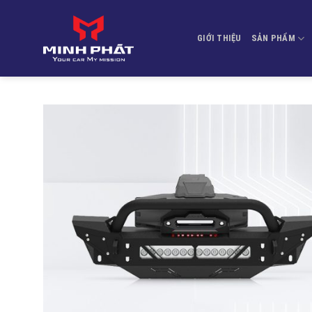
Bỏ
qua
GIỚI THIỆU
SẢN PHẨM
nội
dung