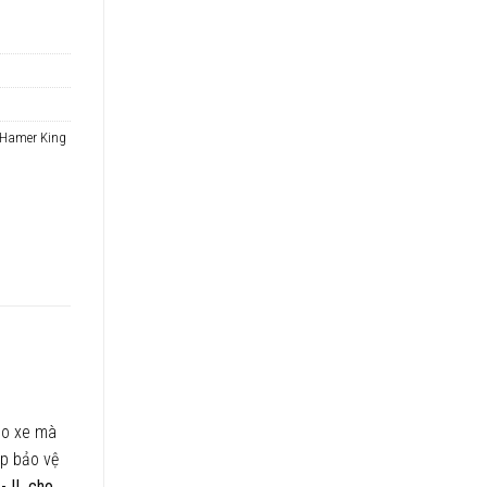
 Hamer King
ho xe mà
p bảo vệ
-JL cho