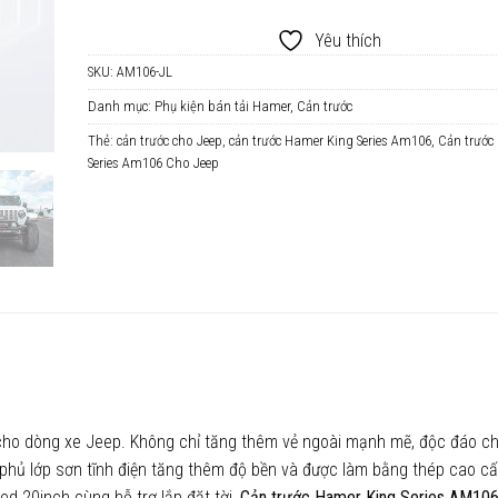
Yêu thích
SKU:
AM106-JL
Danh mục:
Phụ kiện bán tải Hamer
,
Cản trước
Thẻ:
cản trước cho Jeep
,
cản trước Hamer King Series Am106
,
Cản trước
Series Am106 Cho Jeep
 cho dòng xe Jeep. Không chỉ tăng thêm vẻ ngoài mạnh mẽ, độc đáo c
hủ lớp sơn tĩnh điện tăng thêm độ bền và được làm bằng thép cao cấ
ed 20inch cùng hỗ trợ lắp đặt tời,
Cản trước Hamer King Series AM106