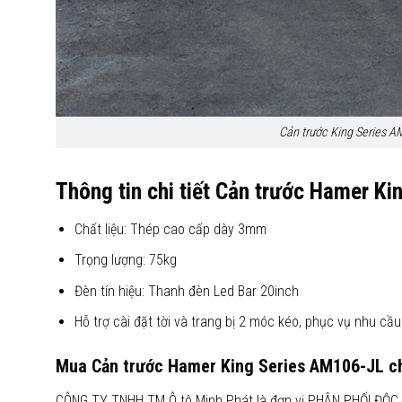
Cản trước King Series 
Thông tin chi tiết
Cản trước Hamer Ki
Chất liệu: Thép cao cấp dày 3mm
Trọng lượng: 75kg
Đèn tín hiệu: Thanh đèn Led Bar 20inch
Hỗ trợ cài đặt tời và trang bị 2 móc kéo, phục vụ nhu cầ
Mua
Cản trước Hamer King Series AM106-JL
c
CÔNG TY TNHH TM Ô tô Minh Phát là đơn vị PHÂN PHỐI ĐỘC 