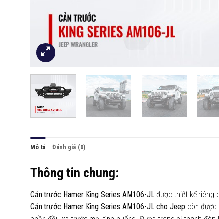
Mô tả
Đánh giá (0)
Thông tin chung:
Cản trước Hamer King Series AM106-JL
được thiết kế riêng
Cản trước Hamer King Series AM106-JL
cho Jeep
còn được p
phần đầu xe trước mọi tình huống. Được trang bị thanh đèn l