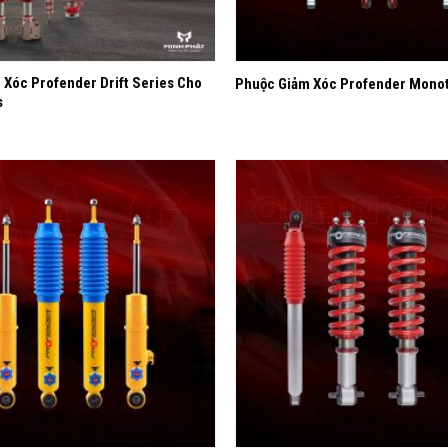
+
 Xóc Profender Drift Series Cho
Phuộc Giảm Xóc Profender Monot
s
Yêu
thích
+