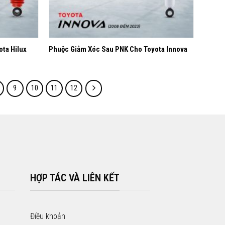
+
ta Hilux
Phuộc Giảm Xóc Sau PNK Cho Toyota Innova
9
10
11
12
HỢP TÁC VÀ LIÊN KẾT
Điều khoản