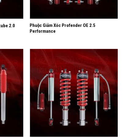
+
Phuộc Giảm Xóc Profender OE 2.5
ube 2.0
Performance
Yêu
Yêu
thích
thích
+