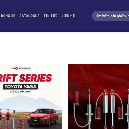
Tìm
DÒNG XE
CATALOGUE
TIN TỨC
LIÊN HỆ
kiếm:
Yêu
thích