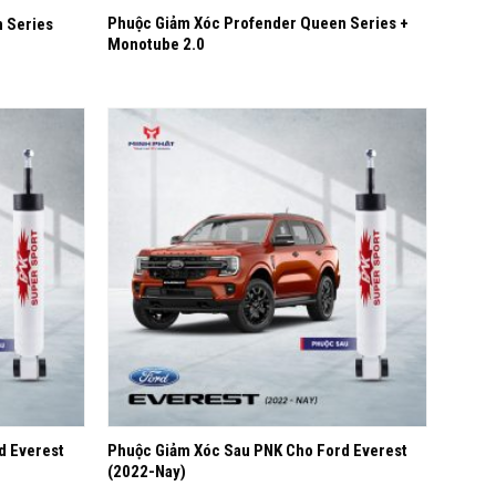
Phuộc Giảm Xóc Profender Queen Series +
 Series
Monotube 2.0
Yêu
Yêu
thích
thích
+
d Everest
Phuộc Giảm Xóc Sau PNK Cho Ford Everest
(2022-Nay)