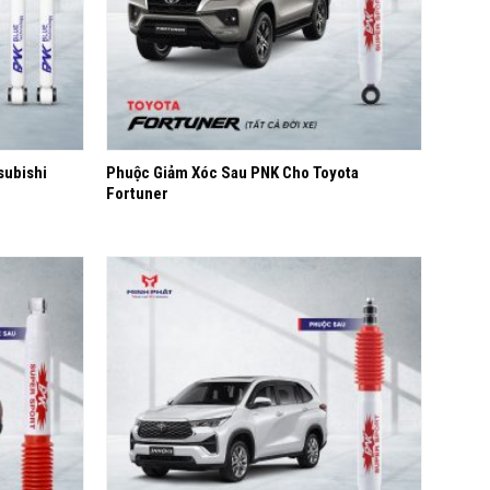
+
subishi
Phuộc Giảm Xóc Sau PNK Cho Toyota
Fortuner
Yêu
Yêu
thích
thích