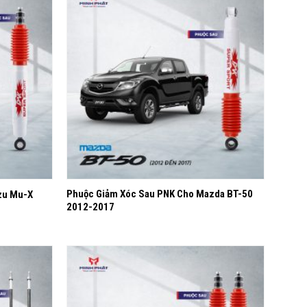
Yêu
Yêu
thích
thích
+
Phuộc Giảm Xóc Sau PNK Cho Mazda BT-50
zu Mu-X
2012-2017
Yêu
Yêu
thích
thích