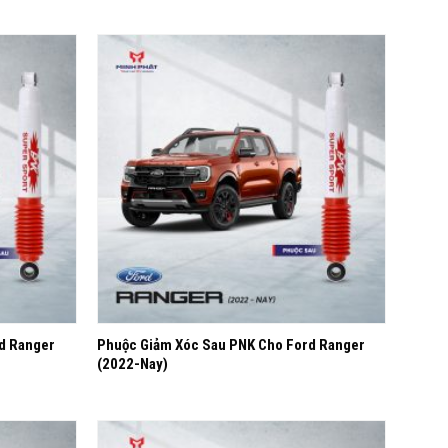
Yêu
Yêu
thích
thích
+
d Ranger
Phuộc Giảm Xóc Sau PNK Cho Ford Ranger
(2022-Nay)