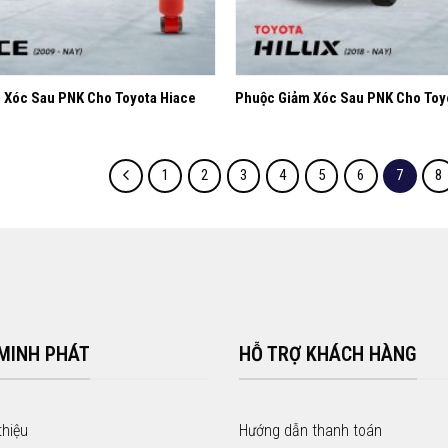
+
 Xóc Sau PNK Cho Toyota Hiace
Phuộc Giảm Xóc Sau PNK Cho Toyo
1
2
3
4
5
6
7
8
 MINH PHÁT
HỖ TRỢ KHÁCH HÀNG
thiệu
Hướng dẫn thanh toán