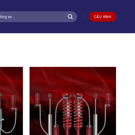
CẤU HÌNH
Yêu
Yêu
thích
thích