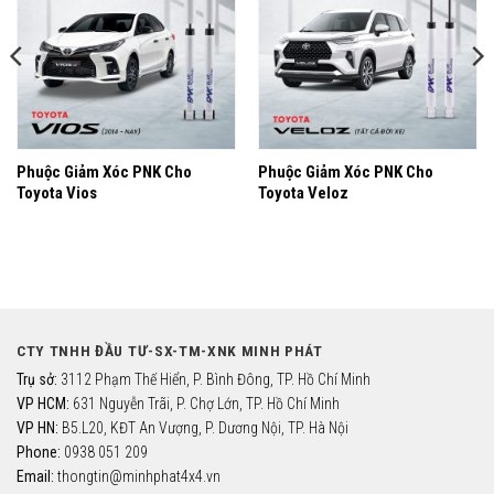
thích
thích
Phuộc Giảm Xóc PNK Cho
Phuộc Giảm Xóc PNK Cho
Toyota Vios
Toyota Veloz
CTY TNHH ĐẦU TƯ-SX-TM-XNK MINH PHÁT
Trụ sở:
3112 Phạm Thế Hiển, P. Bình Đông, TP. Hồ Chí Minh
VP HCM:
631 Nguyễn Trãi, P. Chợ Lớn, TP. Hồ Chí Minh
VP HN:
B5.L20, KĐT An Vượng, P. Dương Nội, TP. Hà Nội
Phone:
0938 051 209
Email:
thongtin@minhphat4x4.vn