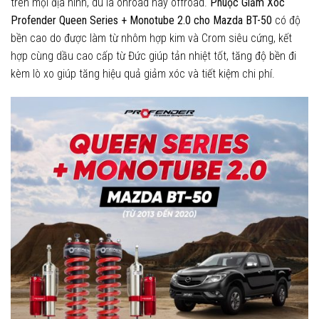
trên mọi địa hình, dù là onroad hay offroad.
Phuộc Giảm Xóc
Profender Queen Series + Monotube 2.0
cho Mazda BT-50
có độ
bền cao do được làm từ nhôm hợp kim và Crom siêu cứng, kết
hợp cùng dầu cao cấp từ Đức giúp tản nhiệt tốt, tăng độ bền đi
kèm lò xo giúp tăng hiệu quả giảm xóc và tiết kiệm chi phí.