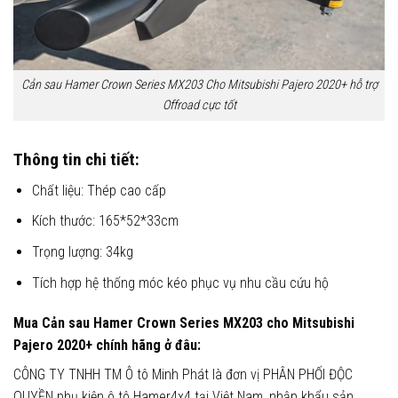
Cản sau Hamer Crown Series MX203 Cho Mitsubishi Pajero 2020+ hỗ trợ
Offroad cực tốt
Thông tin chi tiết:
Chất liệu: Thép cao cấp
Kích thước: 165*52*33cm
Trọng lượng: 34kg
Tích hợp hệ thống móc kéo phục vụ nhu cầu cứu hộ
Mua
Cản sau Hamer Crown Series MX203
cho
Mitsubishi
Pajero 2020+
chính hãng ở đâu:
CÔNG TY TNHH TM Ô tô Minh Phát là đơn vị PHÂN PHỐI ĐỘC
QUYỀN phụ kiện ô tô Hamer4x4 tại Việt Nam, nhập khẩu sản