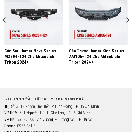
Yêu
Yêu
thích
thích
Cản Sau Hamer Nova Series
Cản Trước Hamer King Series
MX204-T24 Cho Mitsubishi
AM106-T24 Cho Mitsubishi
Triton 2024+
Triton 2024+
CTY TNHH ĐẦU TƯ-SX-TM-XNK MINH PHÁT
Trụ sở:
3112 Phạm Thế Hiển, P. Bình Đông, TP. Hồ Chí Minh
VP HCM:
631 Nguyễn Trãi, P. Chợ Lớn, TP. Hồ Chí Minh
VP HN:
B5.L20, KĐT An Vượng, P. Dương Nội, TP. Hà Nội
Phone:
0938 051 209